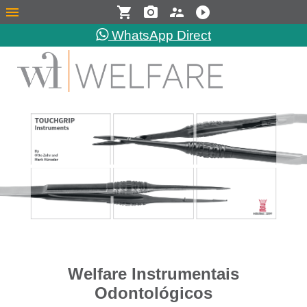
menu
shopping_cart
photo_camera
supervisor_account
play_circle_filled
WhatsApp Direct
Welfare Instrumentais
Odontológicos